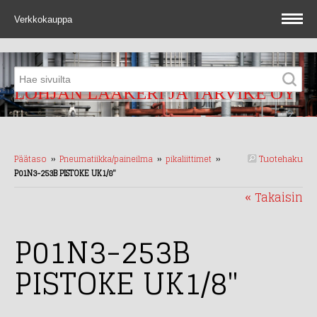
Verkkokauppa
LOHJAN LAAKERI JA TARVIKE OY
Tuotehaku
Päätaso
››
Pneumatiikka/paineilma
››
pikaliittimet
››
P01N3-253B PISTOKE UK1/8"
« Takaisin
P01N3-253B
PISTOKE UK1/8"