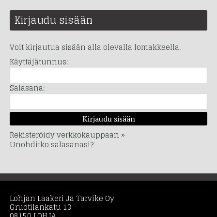
Kirjaudu sisään
Voit kirjautua sisään alla olevalla lomakkeella.
Käyttäjätunnus:
Salasana:
Rekisteröidy verkkokauppaan »
Unohditko salasanasi?
Lohjan Laakeri Ja Tarvike Oy
Gruotilankatu 13
08150 LOHJA