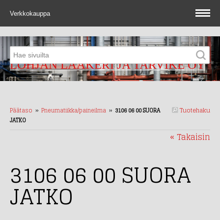
Verkkokauppa
LOHJAN LAAKERI JA TARVIKE OY
Tuotehaku
Päätaso
››
Pneumatiikka/paineilma
››
3106 06 00 SUORA
JATKO
« Takaisin
3106 06 00 SUORA
JATKO