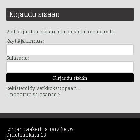
Kirjaudu sisään
Voit kirjautua sisään alla olevalla lomakkeella.
Käyttäjätunnus:
Salasana:
Rekisteröidy verkkokauppaan »
Unohditko salasanasi?
Lohjan Laakeri Ja Tarvike Oy
Gruotilankatu 13