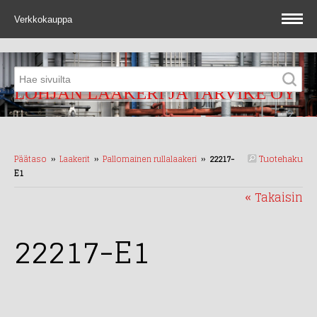
Verkkokauppa
LOHJAN LAAKERI JA TARVIKE OY
Tuotehaku
Päätaso
››
Laakerit
››
Pallomainen rullalaakeri
››
22217-
E1
« Takaisin
22217-E1