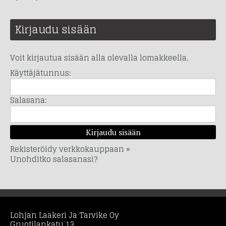
Kirjaudu sisään
Voit kirjautua sisään alla olevalla lomakkeella.
Käyttäjätunnus:
Salasana:
Rekisteröidy verkkokauppaan »
Unohditko salasanasi?
Lohjan Laakeri Ja Tarvike Oy
Gruotilankatu 13