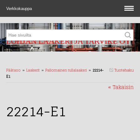
Verkkokauppa
LOHJAN LAAKERI JA TARVIKE OY
Tuotehaku
Päätaso
››
Laakerit
››
Pallomainen rullalaakeri
››
22214-
E1
« Takaisin
22214-E1