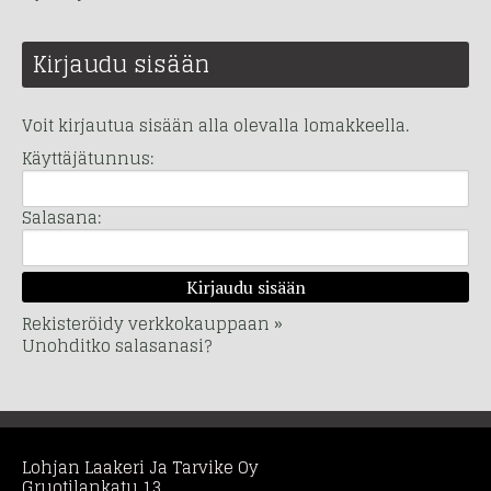
Kirjaudu sisään
Voit kirjautua sisään alla olevalla lomakkeella.
Käyttäjätunnus:
Salasana:
Rekisteröidy verkkokauppaan »
Unohditko salasanasi?
Lohjan Laakeri Ja Tarvike Oy
Gruotilankatu 13