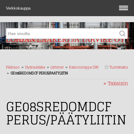
Verkkokauppa
LOHJAN LAAKERI JA TARVIKE OY
Tuotehaku
Päätaso
››
Hydrauliikka
››
Liittimet
››
Kaksoisnippa DIN
››
GE08SREDOMDCF PERUS/PÄÄTYLIITIN
« Takaisin
GE08SREDOMDCF
PERUS/PÄÄTYLIITIN