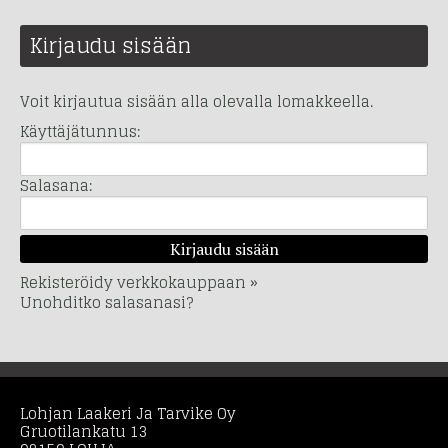
Kirjaudu sisään
Voit kirjautua sisään alla olevalla lomakkeella.
Käyttäjätunnus:
Salasana:
Rekisteröidy verkkokauppaan »
Unohditko salasanasi?
Lohjan Laakeri Ja Tarvike Oy
Gruotilankatu 13