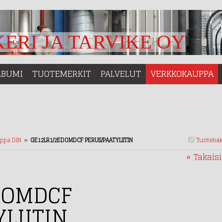
ERI JA TARVIKE OY
LBUMI
TUOTEMERKIT
PALVELUT
VERKKOKAUPPA
Tuoteha
ippa DIN
››
GE12LR1/2EDOMDCF PERUS/PÄÄTYLIITIN
« Takais
DOMDCF
LIITIN