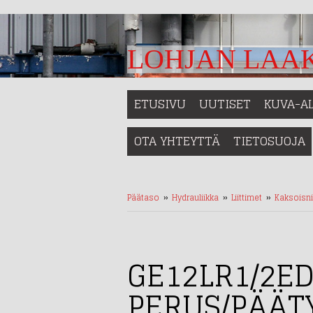
LOHJAN LAAK
ETUSIVU
UUTISET
KUVA-A
OTA YHTEYTTÄ
TIETOSUOJA
Päätaso
››
Hydrauliikka
››
Liittimet
››
Kaksoisn
GE12LR1/2E
PERUS/PÄÄTY