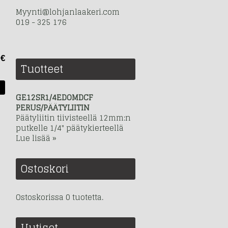
Myynti@lohjanlaakeri.com
019 - 325 176
 €
Tuotteet
GE12SR1/4EDOMDCF
PERUS/PÄÄTYLIITIN
Päätyliitin tiivisteellä 12mm:n
putkelle 1/4" päätykierteellä
Lue lisää »
Ostoskori
Ostoskorissa 0 tuotetta.