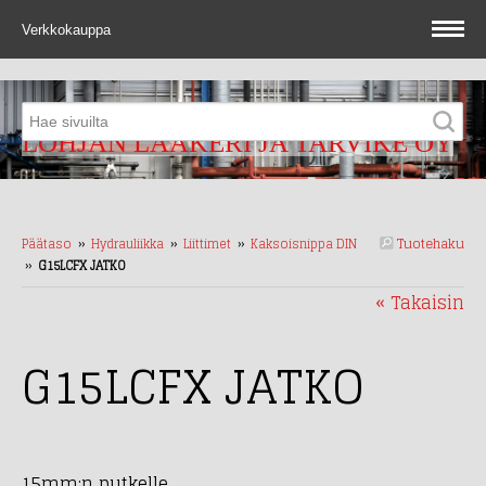
Verkkokauppa
LOHJAN LAAKERI JA TARVIKE OY
Tuotehaku
Päätaso
››
Hydrauliikka
››
Liittimet
››
Kaksoisnippa DIN
››
G15LCFX JATKO
« Takaisin
G15LCFX JATKO
15mm:n putkelle