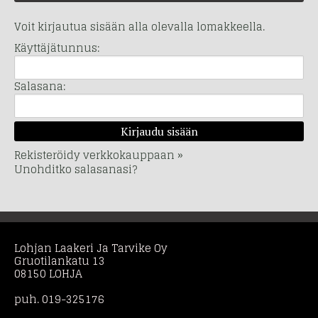
Voit kirjautua sisään alla olevalla lomakkeella.
Käyttäjätunnus:
Salasana:
Rekisteröidy verkkokauppaan »
Unohditko salasanasi?
Lohjan Laakeri Ja Tarvike Oy
Gruotilankatu 13
08150 LOHJA
puh. 019-325176