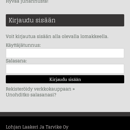
Hyvää juhannusta!
Kirjaudu sisään
Voit kirjautua sisään alla olevalla lomakkeella.
Käyttäjätunnus:
Salasana:
Rekisteröidy verkkokauppaan »
Unohditko salasanasi?
Lohjan Laakeri Ja Tarvike Oy