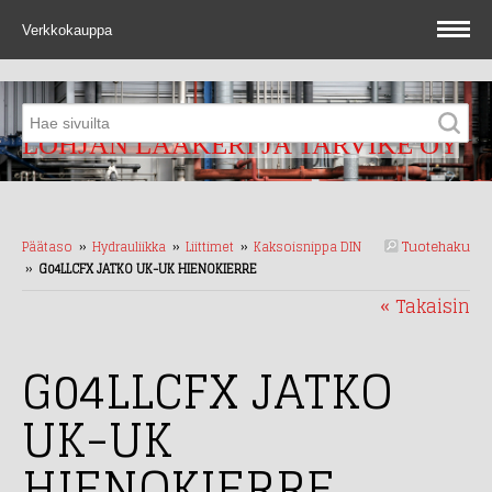
Verkkokauppa
LOHJAN LAAKERI JA TARVIKE OY
Tuotehaku
Päätaso
››
Hydrauliikka
››
Liittimet
››
Kaksoisnippa DIN
››
G04LLCFX JATKO UK-UK HIENOKIERRE
« Takaisin
G04LLCFX JATKO
UK-UK
HIENOKIERRE