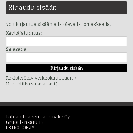
Kirjaudu sisään
Voit kirjautua sisään alla olevalla lomakkeella.
Käyttäjätunnus:
Salasana:
Rekisteröidy verkkokauppaan »
Unohditko salasanasi?
Lohjan Laakeri Ja Tarvike Oy
Gruotilankatu 13
08150 LOHJA