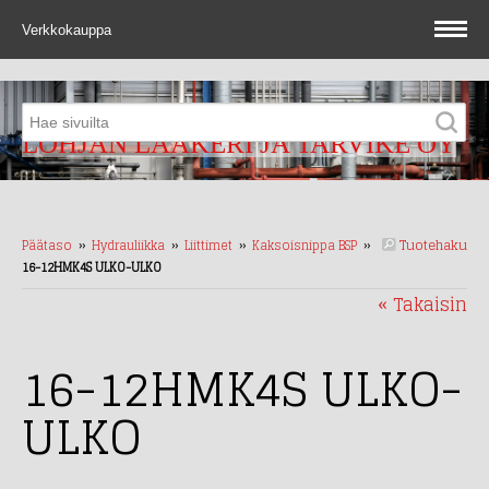
Verkkokauppa
LOHJAN LAAKERI JA TARVIKE OY
Tuotehaku
Päätaso
››
Hydrauliikka
››
Liittimet
››
Kaksoisnippa BSP
››
16-12HMK4S ULKO-ULKO
« Takaisin
16-12HMK4S ULKO-
ULKO