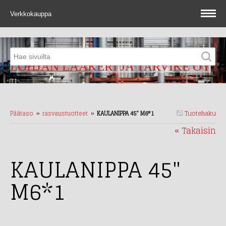
Verkkokauppa
LOHJAN LAAKERI JA TARVIKE OY
Tuotehaku
Päätaso
››
rasvaustuotteet
››
KAULANIPPA 45" M6*1
« Takaisin
KAULANIPPA 45"
M6*1