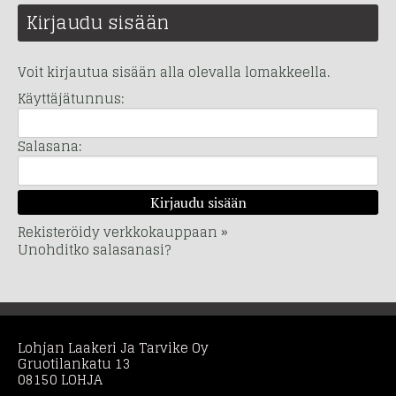
Kirjaudu sisään
Voit kirjautua sisään alla olevalla lomakkeella.
Käyttäjätunnus:
Salasana:
Rekisteröidy verkkokauppaan »
Unohditko salasanasi?
Lohjan Laakeri Ja Tarvike Oy
Gruotilankatu 13
08150 LOHJA