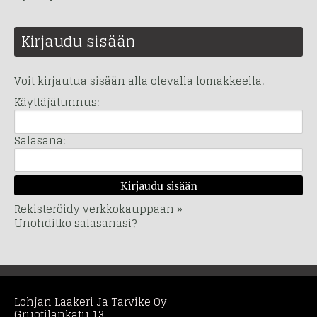
Kirjaudu sisään
Voit kirjautua sisään alla olevalla lomakkeella.
Käyttäjätunnus:
Salasana:
Rekisteröidy verkkokauppaan »
Unohditko salasanasi?
Lohjan Laakeri Ja Tarvike Oy
Gruotilankatu 13