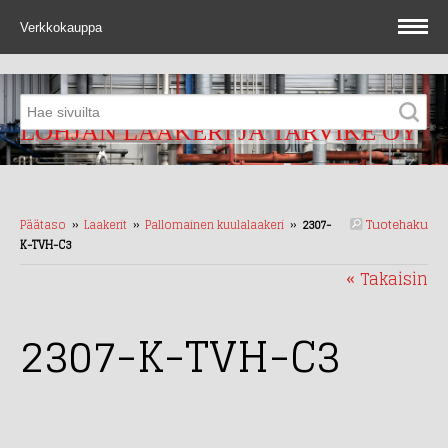
Verkkokauppa
LOHJAN LAAKERI JA TARVIKE OY
Tuotehaku
Päätaso
››
Laakerit
››
Pallomainen kuulalaakeri
››
2307-
K-TVH-C3
« Takaisin
2307-K-TVH-C3