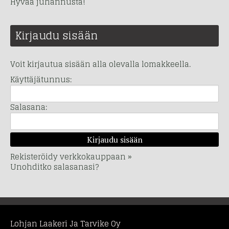
Hyvää juhannusta!
Kirjaudu sisään
Voit kirjautua sisään alla olevalla lomakkeella.
Käyttäjätunnus:
Salasana:
Rekisteröidy verkkokauppaan »
Unohditko salasanasi?
Lohjan Laakeri Ja Tarvike Oy