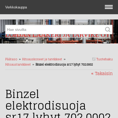
Verkkokauppa
LOHJAN LAAKERI JA TARVIKE OY
Tuotehaku
Päätaso
››
Hitsauskoneet ja tarvikkeet
››
Hitsaustarvikkeet
››
Binzel elektrodisuoja sr17 lyhyt 702.0002
« Takaisin
Binzel
elektrodisuoja
sr17 lyhyt 702.0002