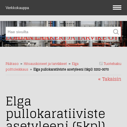
Verkkokauppa
LOHJAN LAAKERI JA TARVIKE OY
Tuotehaku
Päätaso
››
Hitsauskoneet ja tarvikkeet
››
Elga
polttoleikkaus
››
Elga pullokaratiiviste asetyleeni (5kpl) 3202-0070
« Takaisin
Elga
pullokaratiiviste
asetyleeni (5kpl)