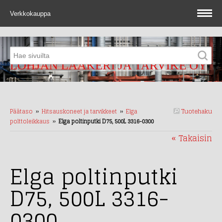
Verkkokauppa
LOHJAN LAAKERI JA TARVIKE OY
Tuotehaku
Päätaso
››
Hitsauskoneet ja tarvikkeet
››
Elga
polttoleikkaus
››
Elga poltinputki D75, 500L 3316-0300
« Takaisin
Elga poltinputki
D75, 500L 3316-
0300