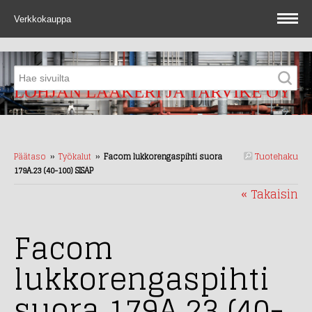
Verkkokauppa
LOHJAN LAAKERI JA TARVIKE OY
Tuotehaku
Päätaso
››
Työkalut
››
Facom lukkorengaspihti suora
179A.23 (40-100) SISÄP
« Takaisin
Facom
lukkorengaspihti
suora 179A.23 (40-