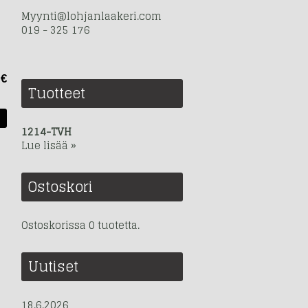
Myynti@lohjanlaakeri.com
019 - 325 176
 €
Tuotteet
1214-TVH
Lue lisää »
Ostoskori
Ostoskorissa 0 tuotetta.
Uutiset
18.6.2026