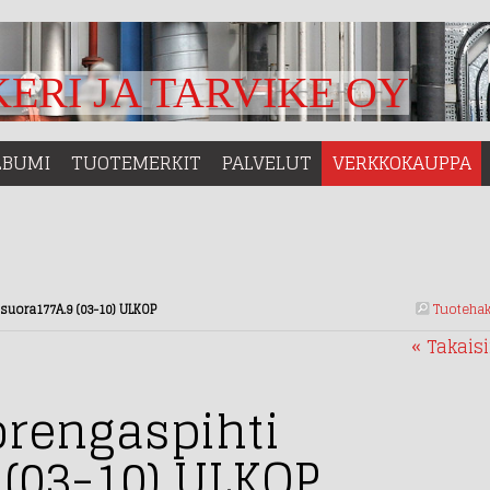
ERI JA TARVIKE OY
LBUMI
TUOTEMERKIT
PALVELUT
VERKKOKAUPPA
Tuoteha
suora177A.9 (03-10) ULKOP
« Takais
rengaspihti
 (03-10) ULKOP