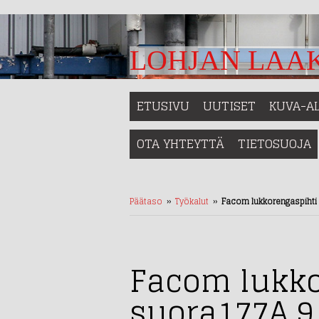
LOHJAN LAAK
ETUSIVU
UUTISET
KUVA-A
OTA YHTEYTTÄ
TIETOSUOJA
Päätaso
››
Työkalut
››
Facom lukkorengaspihti 
Facom lukko
suora177A.9