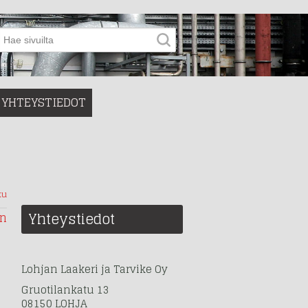
YHTEYSTIEDOT
ku
Yhteystiedot
in
Lohjan Laakeri ja Tarvike Oy
Gruotilankatu 13
08150 LOHJA