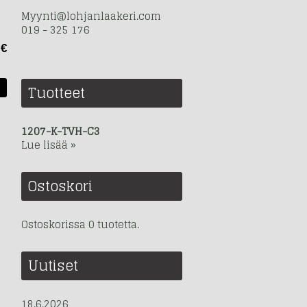
Myynti@lohjanlaakeri.com
019 - 325 176
 €
Tuotteet
1207-K-TVH-C3
Lue lisää »
Ostoskori
Ostoskorissa 0 tuotetta.
Uutiset
18.6.2026