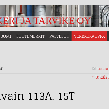
ERI JA TARVIKE OY
LBUMI
TUOTEMERKIT
PALVELUT
VERKKOKAUPPA
Tuoteha
5T
« Takais
vain 113A. 15T