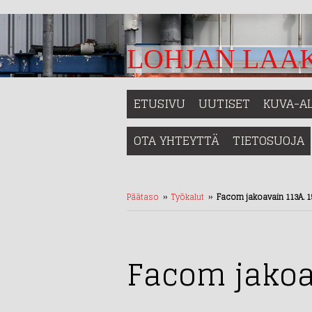
LOHJAN LAAK
ETUSIVU
UUTISET
KUVA-A
OTA YHTEYTTÄ
TIETOSUOJA
Päätaso
››
Työkalut
››
Facom jakoavain 113A. 1
Facom jakoa