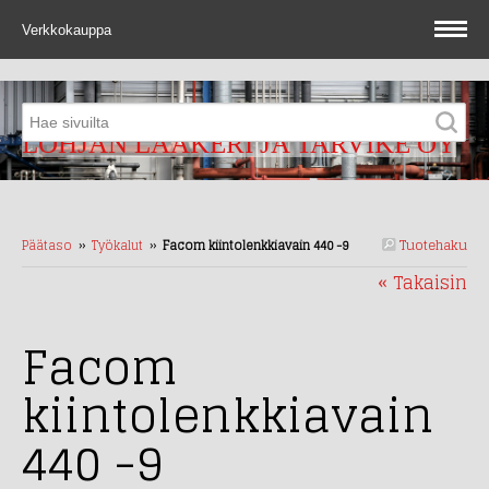
Verkkokauppa
LOHJAN LAAKERI JA TARVIKE OY
Tuotehaku
Päätaso
››
Työkalut
››
Facom kiintolenkkiavain 440 -9
« Takaisin
Facom
kiintolenkkiavain
440 -9