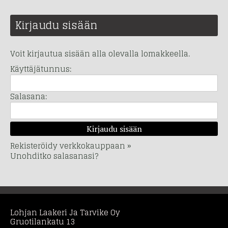
Kirjaudu sisään
Voit kirjautua sisään alla olevalla lomakkeella.
Käyttäjätunnus:
Salasana:
Rekisteröidy verkkokauppaan »
Unohditko salasanasi?
Lohjan Laakeri Ja Tarvike Oy
Gruotilankatu 13