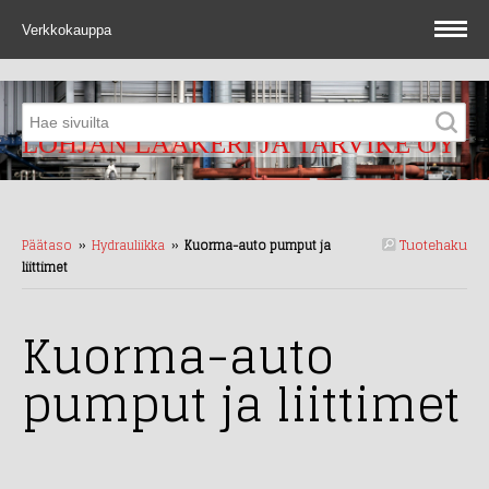
Verkkokauppa
LOHJAN LAAKERI JA TARVIKE OY
Tuotehaku
Päätaso
››
Hydrauliikka
››
Kuorma-auto pumput ja
liittimet
Kuorma-auto
pumput ja liittimet