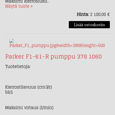
Maksimi kierrosluku..
Näytä tuote »
Hinta:
2 100.00 €
Parker F1-61-R pumppu 378 1060
Tuotetietoja:
Kierrostilavuus (cm3/r)
59,5
Maksimi virtaus (l/min)