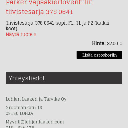
Parker vapaakiertoventiilin
tiivistesarja 378 0641
Tiivistesarja 378 0641 sopii F1, T1 ja F2 (kaikki
koot)
Näytä tuote »
Hinta:
32.00 €
Yhteystiedot
Lohjan Laakeri ja Tarvike Oy
Gruotilankatu 13
08150 LOHJA
Myynti@lohjanlaakeri.com
019 - 325 176