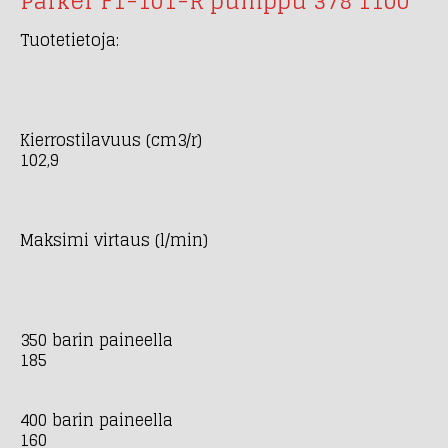
Parker F1-101-R pumppu 378 1100
Tuotetietoja:
Kierrostilavuus (cm3/r)
102,9
Maksimi virtaus (l/min)
350 barin paineella
185
400 barin paineella
160