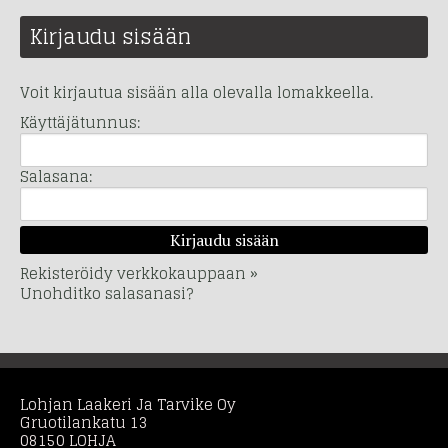
Kirjaudu sisään
Voit kirjautua sisään alla olevalla lomakkeella.
Käyttäjätunnus:
Salasana:
Rekisteröidy verkkokauppaan »
Unohditko salasanasi?
Lohjan Laakeri Ja Tarvike Oy
Gruotilankatu 13
08150 LOHJA